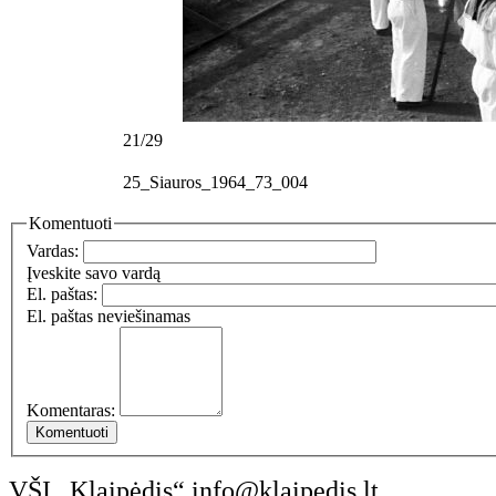
21/29
25_Siauros_1964_73_004
Komentuoti
Vardas:
Įveskite savo vardą
El. paštas:
El. paštas neviešinamas
Komentaras:
VŠĮ „Klaipėdis“
info@klaipedis.lt