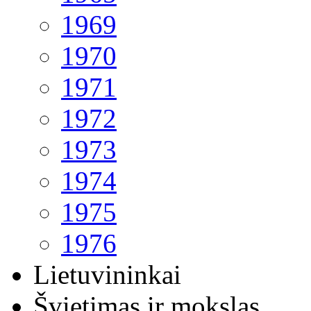
1969
1970
1971
1972
1973
1974
1975
1976
Lietuvininkai
Švietimas ir mokslas