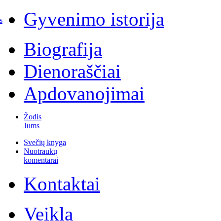
Gyvenimo istorija
s
Biografija
Dienoraščiai
Apdovanojimai
Žodis
Jums
Svečių knyga
Nuotraukų
komentarai
Kontaktai
Veikla