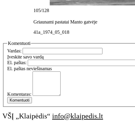
105/128
Griaunami pastatai Manto gatvėje
41a_1974_05_018
Komentuoti
Vardas:
Įveskite savo vardą
El. paštas:
El. paštas neviešinamas
Komentaras:
VŠĮ „Klaipėdis“
info@klaipedis.lt