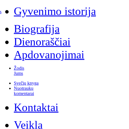
Gyvenimo istorija
s
Biografija
Dienoraščiai
Apdovanojimai
Žodis
Jums
Svečių knyga
Nuotraukų
komentarai
Kontaktai
Veikla