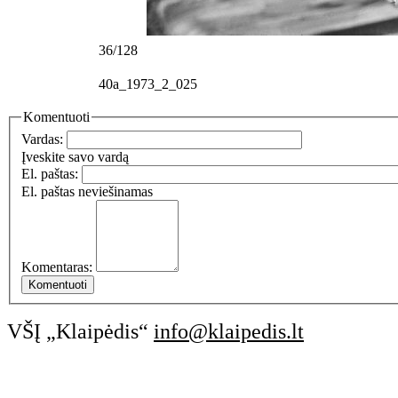
36/128
40a_1973_2_025
Komentuoti
Vardas:
Įveskite savo vardą
El. paštas:
El. paštas neviešinamas
Komentaras:
VŠĮ „Klaipėdis“
info@klaipedis.lt