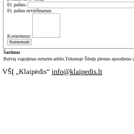
El. paštas:
El. paštas neviešinamas
Komentaras:
Šarūnas
Bulvių vagojimas neturint arklio.Tolumoje Šilutįs plentas apsodintas u
VŠĮ „Klaipėdis“
info@klaipedis.lt