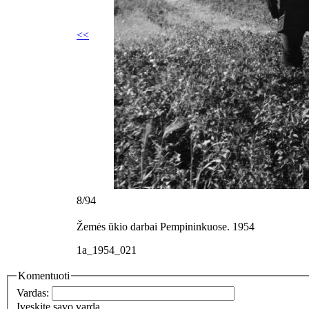
<<
8/94
Žemės ūkio darbai Pempininkuose. 1954
1a_1954_021
Komentuoti
Vardas:
Įveskite savo vardą