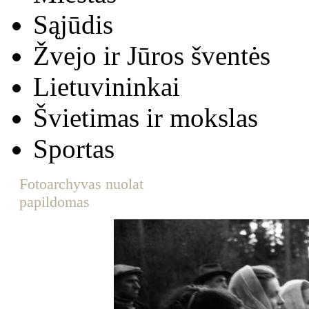
Sąjūdis
Žvejo ir Jūros šventės
Lietuvininkai
Švietimas ir mokslas
Sportas
Fotoarchyvas nuolat
papildomas