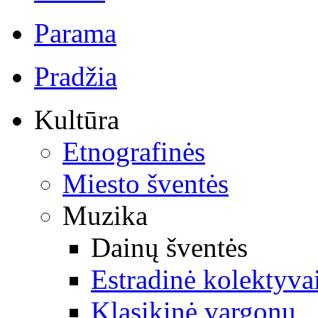
Parama
Pradžia
Kultūra
Etnografinės
Miesto šventės
Muzika
Dainų šventės
Estradinė kolektyva
Klasikinė vargonų