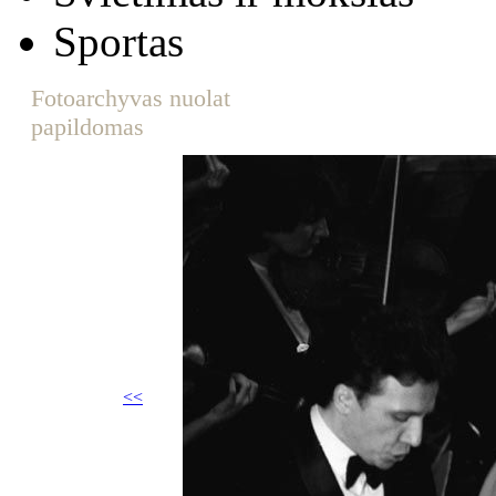
Sportas
Fotoarchyvas nuolat
papildomas
<<