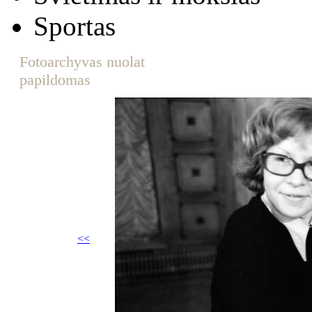
Sportas
Fotoarchyvas nuolat
papildomas
<<