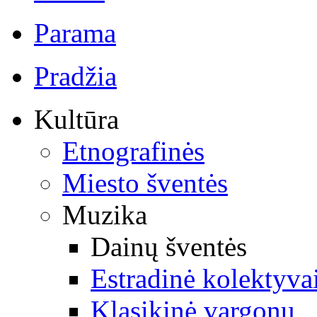
Parama
Pradžia
Kultūra
Etnografinės
Miesto šventės
Muzika
Dainų šventės
Estradinė kolektyva
Klasikinė vargonų