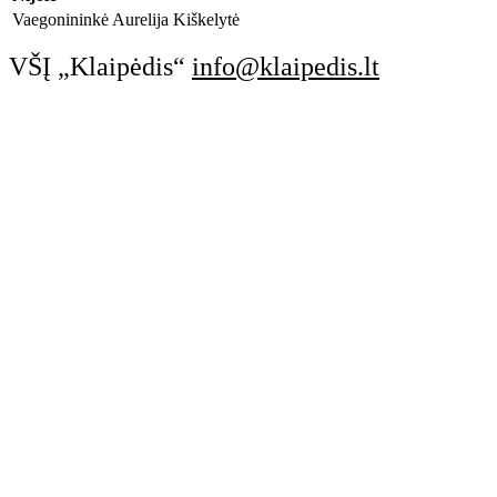
Vaegonininkė Aurelija Kiškelytė
VŠĮ „Klaipėdis“
info@klaipedis.lt