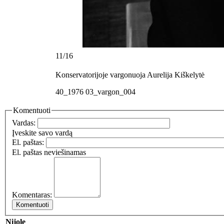
11/16
Konservatorijoje vargonuoja Aurelija Kiškelytė
40_1976 03_vargon_004
Komentuoti
Vardas:
Įveskite savo vardą
El. paštas:
El. paštas neviešinamas
Komentaras:
Nijole